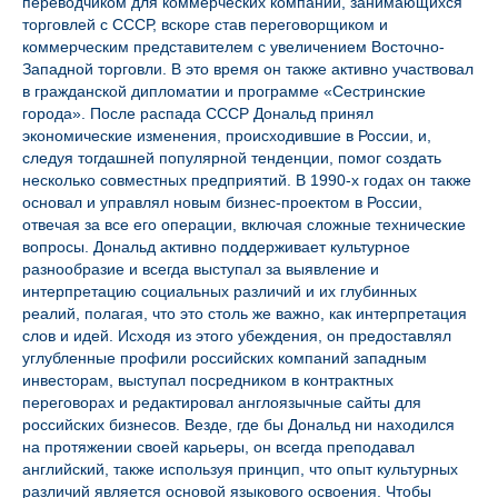
переводчиком для коммерческих компаний, занимающихся
торговлей с СССР, вскоре став переговорщиком и
коммерческим представителем с увеличением Восточно-
Западной торговли. В это время он также активно участвовал
в гражданской дипломатии и программе «Сестринские
города». После распада СССР Дональд принял
экономические изменения, происходившие в России, и,
следуя тогдашней популярной тенденции, помог создать
несколько совместных предприятий. В 1990-х годах он также
основал и управлял новым бизнес-проектом в России,
отвечая за все его операции, включая сложные технические
вопросы. Дональд активно поддерживает культурное
разнообразие и всегда выступал за выявление и
интерпретацию социальных различий и их глубинных
реалий, полагая, что это столь же важно, как интерпретация
слов и идей. Исходя из этого убеждения, он предоставлял
углубленные профили российских компаний западным
инвесторам, выступал посредником в контрактных
переговорах и редактировал англоязычные сайты для
российских бизнесов. Везде, где бы Дональд ни находился
на протяжении своей карьеры, он всегда преподавал
английский, также используя принцип, что опыт культурных
различий является основой языкового освоения. Чтобы